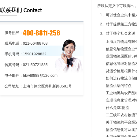
上海到新疆物流专线
所以从定义中可以看出
上海到乌鲁木齐物流专线
1
、可以使企业集中精
2
、对于提供第三方物
上海到喀什物流专线
服务热线：
3
、对于整个社会来说
上海汉邦物流有限
联系电话：021-56488708
信息化给物流企业
手机号码：15901928822
我国物流园区的
5
信息化管理对物流
传真号码：021-50721885
货运价格是根据什
电子邮件：hbwl8888@126.com
如何进行物流仓储
物流供给的特点
公司地址：上海市闸北区共和新路3501号
工业物流与农产品
实现信息化管理对
什么是
3C
物流
二三线和农村物流
关于物流的平台经
物流信息化将从卖